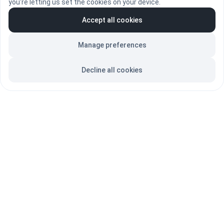
you're letting us set the cookies on your device.
Accept all cookies
Manage preferences
Decline all cookies
Fundacja Międzynarodowy Ruch Na Rzecz Zwierząt - Viva!
ul. Kawęczyńska 16 lok 39, 03-772 Warszawa
+48 801 011 902 ; +48 22 828 43 29 ( 09:00 - 17:00 ) ; 
biuro@viva.org.pl